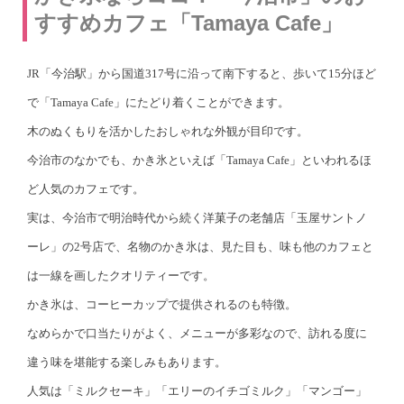
すすめカフェ「Tamaya Cafe」
JR「今治駅」から国道317号に沿って南下すると、歩いて15分ほど
で「Tamaya Cafe」にたどり着くことができます。
木のぬくもりを活かしたおしゃれな外観が目印です。
今治市のなかでも、かき氷といえば「Tamaya Cafe」といわれるほ
ど人気のカフェです。
実は、今治市で明治時代から続く洋菓子の老舗店「玉屋サントノ
ーレ」の2号店で、名物のかき氷は、見た目も、味も他のカフェと
は一線を画したクオリティーです。
かき氷は、コーヒーカップで提供されるのも特徴。
なめらかで口当たりがよく、メニューが多彩なので、訪れる度に
違う味を堪能する楽しみもあります。
人気は「ミルクセーキ」「エリーのイチゴミルク」「マンゴー」