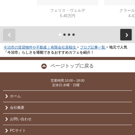
フェリス・ヴェルデ
クラール
5.45万円
4.
今治市の賃貸物件や不動産｜有限会社居植住
>
ブログ記事一覧
>
地元で人気
「今治市」らしさを堪能できるおすすめカフェを紹介！
ページトップに戻る
営業時間:10:00～18:00
定休日:水曜・日曜
ホーム
会社概要
お問い合わせ
PCサイト