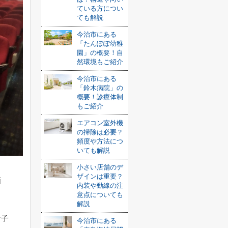
ている方につい
ても解説
今治市にある
「たんぽぽ幼稚
園」の概要！自
然環境もご紹介
今治市にある
「鈴木病院」の
概要！診療体制
もご紹介
エアコン室外機
の掃除は必要？
頻度や方法につ
いても解説
小さい店舗のデ
ザインは重要？
画
内装や動線の注
意点についても
解説
な子
今治市にある