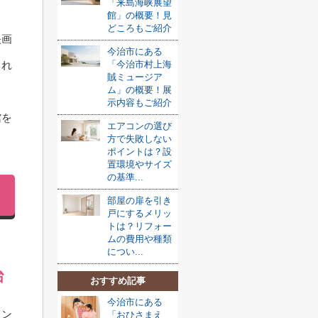
「来島海峡展望
。
館」の概要！見
どころもご紹介
映画
今治市にある
くれ
「今治市村上海
賊ミュージア
ム」の概要！展
示内容もご紹介
館を
エアコンの選び
方で失敗しない
ポイントは？設
置環境やサイズ
の基準...
部屋の扉を引き
戸にするメリッ
トは？リフォー
ムの費用や種類
につい...
治
おすすめ記事
今治市にある
ラン
「おひさまえ