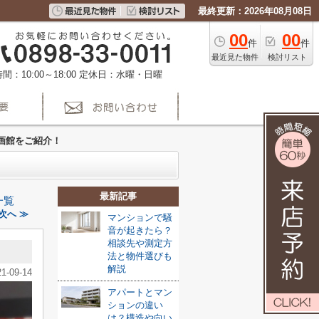
最終更新：2026年08月08日
00
00
件
件
最近見た物件
検討リスト
間：10:00～18:00
定休日：水曜・日曜
画館をご紹介！
最新記事
一覧
次へ ≫
マンションで騒
音が起きたら？
相談先や測定方
法と物件選びも
解説
21-09-14
アパートとマン
ションの違い
は？構造や向い