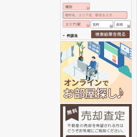
種別
エリア| 駅
賃料
面積
-
件該当