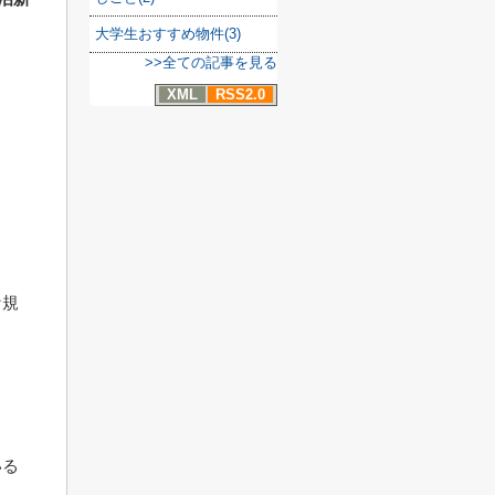
大学生おすすめ物件(3)
>>全ての記事を見る
XML
RSS2.0
な規
。
ま
いる