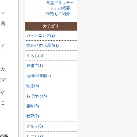
食堂グラッチャ
ーノ」の概要！
型シ
特徴もご紹介
映画
カテゴリ
ガーデニング(2)
住みやすい環境(1)
痛く
くらし(3)
戸建て(1)
ンカ
地域の情報(2)
Cデ
医療(3)
れか
おでかけ(5)
るこ
趣味(3)
教育(2)
グルメ(6)
治新
しごと(2)