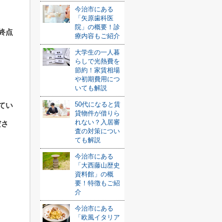
今治市にある
「矢原歯科医
院」の概要！診
終点
療内容もご紹介
大学生の一人暮
らしで光熱費を
節約！家賃相場
や初期費用につ
いても解説
50代になると賃
てい
貸物件が借りら
れない？入居審
ださ
査の対策につい
ても解説
今治市にある
「大西藤山歴史
資料館」の概
要！特徴もご紹
介
今治市にある
「欧風イタリア