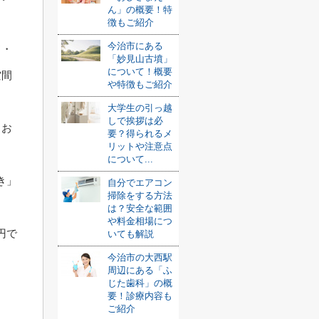
ん」の概要！特
徴もご紹介
今治市にある
ド・
「妙見山古墳」
について！概要
空間
や特徴もご紹介
大学生の引っ越
しで挨拶は必
、お
要？得られるメ
リットや注意点
について...
き」
自分でエアコン
掃除をする方法
は？安全な範囲
や料金相場につ
円で
いても解説
今治市の大西駅
周辺にある「ふ
じた歯科」の概
要！診療内容も
ご紹介