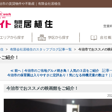
治市の賃貸物件や不動産｜有限会社居植住
営業時
植住
>
有限会社居植住のスタッフブログ記事一覧
>
今治市でおススメの映
をご紹介！
記事
≪ 前へ｜今治市のご当地グルメ焼き鳥！人気の３店をご紹介
今治市の保育園は入りやすさに定評あり！気になる待機児童の数は？｜
今治市でおススメの映画館をご紹介！
20