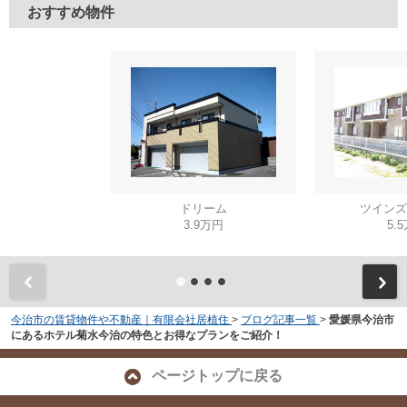
おすすめ物件
ドリーム
ツインズ
3.9万円
5.
今治市の賃貸物件や不動産｜有限会社居植住
>
ブログ記事一覧
>
愛媛県今治市
にあるホテル菊水今治の特色とお得なプランをご紹介！
ページトップに戻る