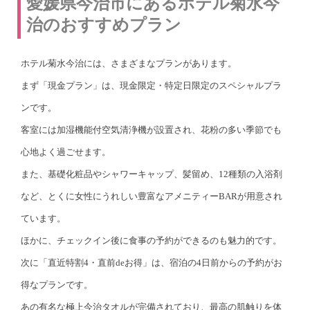
愛媛県今治市にあるホテル菊水今
治のおすすめプラン
ホテル菊水今治には、さまざまなプランがあります。
まず「現金プラン」は、現金限定・特定日限定のスペシャルプラ
ンです。
客室には加湿機能付空気清浄機が設置され、花粉の多い季節でも
心地よく過ごせます。
また、基礎化粧品やシャワーキャップ、髪留め、12種類の入浴剤
など、とくに女性にうれしい豊富なアメニティーBARが用意され
ています。
ほかに、チェックイン後に食事の予約ができるのも魅力的です。
次に「直近特割4・直前deお得」は、宿泊の4日前からの予約がお
得なプランです。
あの有名な極上今治タオルが完備されており、最高の肌触りを体