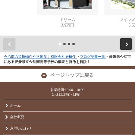
ドリーム
ツインズ
3.9万円
5.
今治市の賃貸物件や不動産｜有限会社居植住
>
ブログ記事一覧
>
愛媛県今治市
にある愛媛県立今治南高等学校の概要と特徴を解説！
ページトップに戻る
営業時間:10:00～18:00
定休日:水曜・日曜
ホーム
会社概要
お問い合わせ