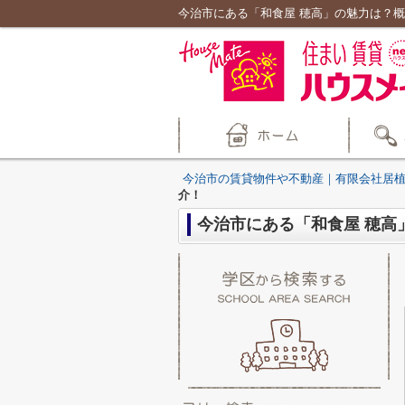
今治市にある「和食屋 穂高」の魅力は？
今治市の賃貸物件や不動産｜有限会社居
介！
今治市にある「和食屋 穂高