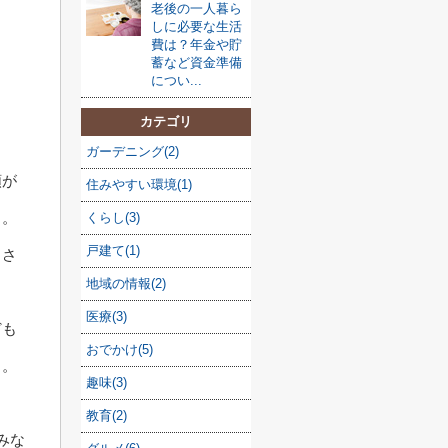
老後の一人暮ら
しに必要な生活
費は？年金や貯
蓄など資金準備
につい...
カテゴリ
ガーデニング(2)
類が
住みやすい環境(1)
う。
くらし(3)
戸建て(1)
らさ
地域の情報(2)
医療(3)
ども
おでかけ(5)
う。
趣味(3)
教育(2)
みな