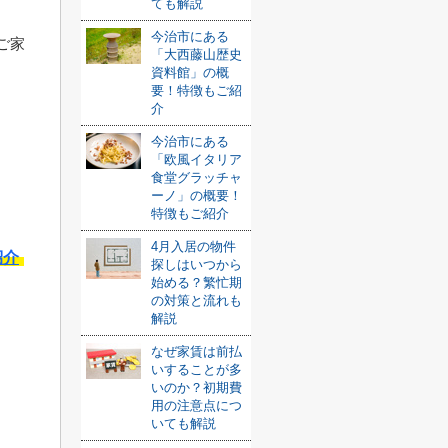
ても解説
今治市にある
ご家
「大西藤山歴史
資料館」の概
要！特徴もご紹
介
今治市にある
「欧風イタリア
食堂グラッチャ
ーノ」の概要！
特徴もご紹介
4月入居の物件
紹介
探しはいつから
始める？繁忙期
の対策と流れも
解説
なぜ家賃は前払
いすることが多
いのか？初期費
用の注意点につ
いても解説