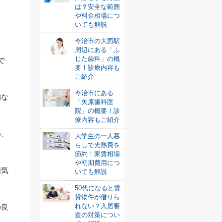
は？安全な範囲
や料金相場につ
いても解説
今治市の大西駅
周辺にある「ふ
じた歯科」の概
で
要！診療内容も
ご紹介
今治市にある
的な
「矢原歯科医
院」の概要！診
療内容もご紹介
め、
大学生の一人暮
らしで光熱費を
節約！家賃相場
や初期費用につ
囲気
いても解説
50代になると賃
貸物件が借りら
れない？入居審
の良
査の対策につい