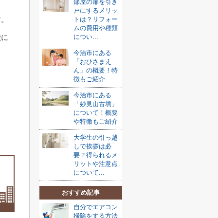
部屋の扉を引き
戸にするメリッ
す。
トは？リフォー
ムの費用や種類
徴に
につい...
今治市にある
「おひさまえ
ん」の概要！特
徴もご紹介
今治市にある
「妙見山古墳」
について！概要
や特徴もご紹介
大学生の引っ越
しで挨拶は必
要？得られるメ
リットや注意点
について...
おすすめ記事
自分でエアコン
掃除をする方法