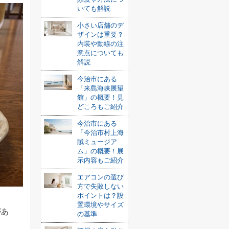
いても解説
小さい店舗のデ
ザインは重要？
内装や動線の注
意点についても
解説
今治市にある
「来島海峡展望
館」の概要！見
どころもご紹介
今治市にある
「今治市村上海
賊ミュージア
ム」の概要！展
示内容もご紹介
エアコンの選び
方で失敗しない
ポイントは？設
置環境やサイズ
があ
の基準...