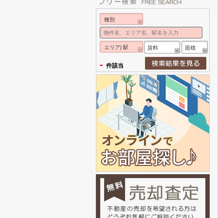
種別
エリア| 駅
賃料
面積
-
件該当