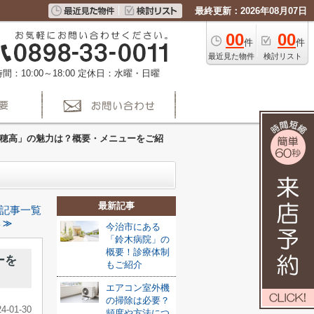
最終更新：2026年08月07日
00
00
件
件
最近見た物件
検討リスト
間：10:00～18:00
定休日：水曜・日曜
 穂高」の魅力は？概要・メニューをご紹
最新記事
記事一覧
 ≫
今治市にある
「鈴木病院」の
概要！診療体制
ーを
もご紹介
エアコン室外機
の掃除は必要？
24-01-30
頻度や方法につ