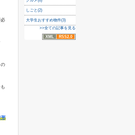
グルメ(6)
しごと(2)
が必
大学生おすすめ物件(3)
>>全ての記事を見る
XML
RSS2.0
な
りの
合も
整形