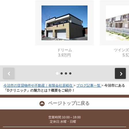
ドリーム
ツインズ
3.9万円
5.
今治市の賃貸物件や不動産｜有限会社居植住
>
ブログ記事一覧
>
今治市にある
「Dクリニック」の魅力とは？概要をご紹介！
ページトップに戻る
営業時間:10:00～18:00
定休日:水曜・日曜