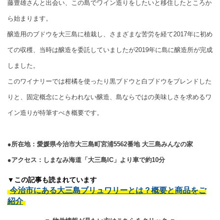
藤豊雄さんと出会い、この島でワイン造りをしたいと移住したところか
ら始まります。
醸造用のブドウを大三島に植栽し、さまざまな苦労を経て2017年に初め
ての収穫、当時は醸造を委託していましたが2019年に島に醸造所が完成
しました。
このワイナリーでは柑橘を使ったり黒ブドウと白ブドウをブレンドした
りと、固定概念にとらわれない醸造、島ならではの美味しさを求めるワ
イン造りが特筆すべき概要です。
●所在地：愛媛県今治市大三島町宮浦5562番地 大三島みんなの家
●アクセス：しまなみ海道「大三島IC」より車で約10分
▼この記事も読まれています
今治市にある大三島ブリュワリーとは？概要と商品をご
紹介