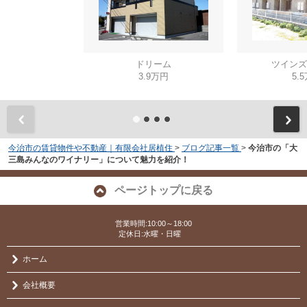
ドリーム
ツインズ
3.9万円
5.
今治市の賃貸物件や不動産｜有限会社居植住
>
ブログ記事一覧
>
今治市の「大
三島みんなのワイナリー」について魅力を紹介！
ページトップに戻る
営業時間:10:00～18:00
定休日:水曜・日曜
ホーム
会社概要