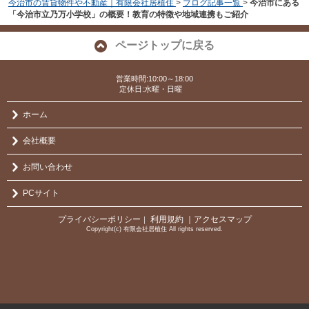
今治市の賃貸物件や不動産｜有限会社居植住
>
ブログ記事一覧
>
今治市にある
「今治市立乃万小学校」の概要！教育の特徴や地域連携もご紹介
ページトップに戻る
営業時間:10:00～18:00
定休日:水曜・日曜
ホーム
会社概要
お問い合わせ
PCサイト
プライバシーポリシー
利用規約
｜アクセスマップ
｜
Copyright(c) 有限会社居植住 All rights reserved.