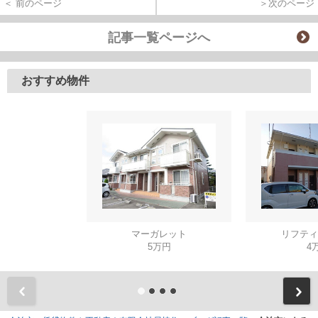
＜ 前のページ
＞次のページ
記事一覧ページへ
おすすめ物件
マーガレット
リフティ
5万円
4