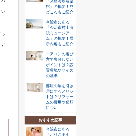
くの
「来島海峡展望
館」の概要！見
イン
どころもご紹介
今治市にある
「今治市村上海
賊ミュージア
整っ
ム」の概要！展
示内容もご紹介
いて
エアコンの選び
方で失敗しない
ポイントは？設
置環境やサイズ
の基準...
部屋の扉を引き
戸にするメリッ
トは？リフォー
ムの費用や種類
につい...
おすすめ記事
今治市にある
「おひさまえ