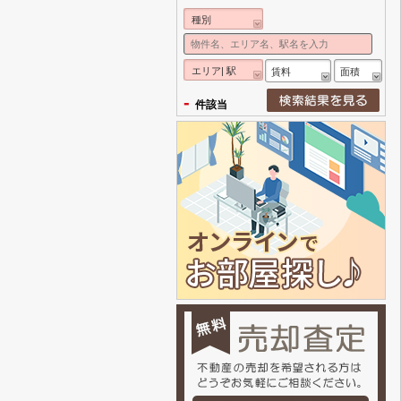
種別
エリア| 駅
賃料
面積
-
件該当