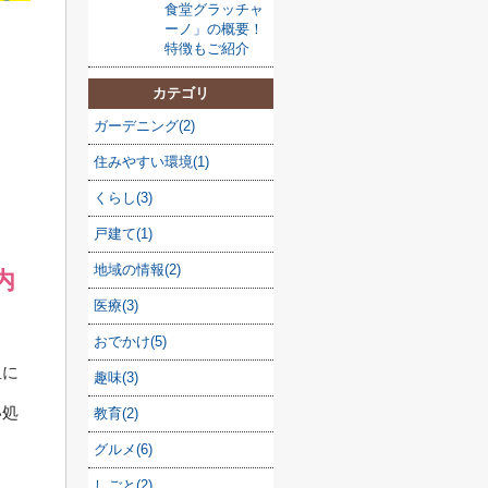
食堂グラッチャ
ーノ」の概要！
特徴もご紹介
カテゴリ
ガーデニング(2)
住みやすい環境(1)
くらし(3)
戸建て(1)
地域の情報(2)
内
医療(3)
おでかけ(5)
担に
趣味(3)
い処
教育(2)
グルメ(6)
しごと(2)