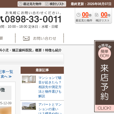
最終更新：2026年08月07日
00
00
件
件
最近見た物件
検討リスト
間：10:00～18:00
定休日：水曜・日曜
科小児・矯正歯科医院」概要！特徴も紹介
最新記事
記事一覧
次へ ≫
マンションで騒
音が起きたら？
相談先や測定方
特徴
法と物件選びも
解説
25-12-09
アパートとマン
ションの違い
は？構造や向い