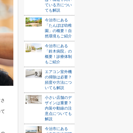
ている方につい
ても解説
今治市にある
「たんぽぽ幼稚
園」の概要！自
然環境もご紹介
今治市にある
「鈴木病院」の
概要！診療体制
もご紹介
エアコン室外機
の掃除は必要？
頻度や方法につ
いても解説
小さい店舗のデ
すさ
ザインは重要？
内装や動線の注
いて
意点についても
解説
今治市にある