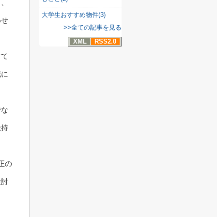
ら、
大学生おすすめ物件(3)
わせ
>>全ての記事を見る
XML
RSS2.0
けて
減に
でな
維持
正の
検討