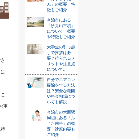
ん」の概要！特
徴もご紹介
今治市にある
「妙見山古墳」
について！概要
や特徴もご紹介
大学生の引っ越
しで挨拶は必
要？得られるメ
でき
リットや注意点
について...
とは
自分でエアコン
掃除をする方法
は？安全な範囲
るこ
や料金相場につ
いても解説
お車
今治市の大西駅
周辺にある「ふ
じた歯科」の概
院特
要！診療内容も
ご紹介