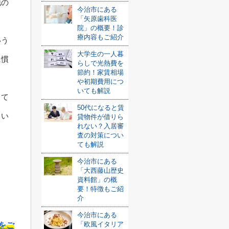
地の
今治市にある
「矢原歯科医
院」の概要！診
療内容もご紹介
いう
大学生の一人暮
に慣
らしで光熱費を
節約！家賃相場
や初期費用につ
いても解説
って
50代になると賃
しい
貸物件が借りら
れない？入居審
査の対策につい
ても解説
今治市にある
「大西藤山歴史
資料館」の概
要！特徴もご紹
介
今治市にある
「欧風イタリア
をご