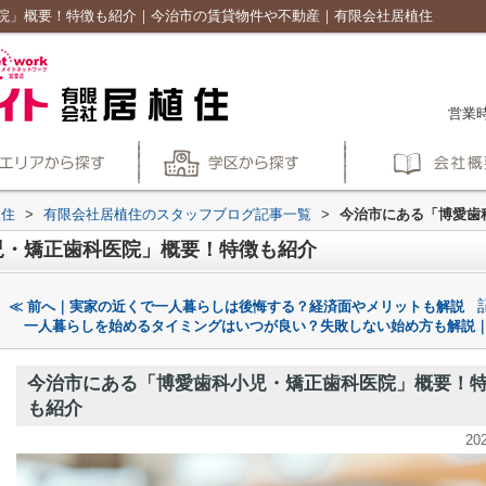
院」概要！特徴も紹介｜今治市の賃貸物件や不動産｜有限会社居植住
営業時
植住
>
有限会社居植住のスタッフブログ記事一覧
>
今治市にある「博愛歯
児・矯正歯科医院」概要！特徴も紹介
≪ 前へ｜実家の近くで一人暮らしは後悔する？経済面やメリットも解説
一人暮らしを始めるタイミングはいつが良い？失敗しない始め方も解説｜
今治市にある「博愛歯科小児・矯正歯科医院」概要！
も紹介
20