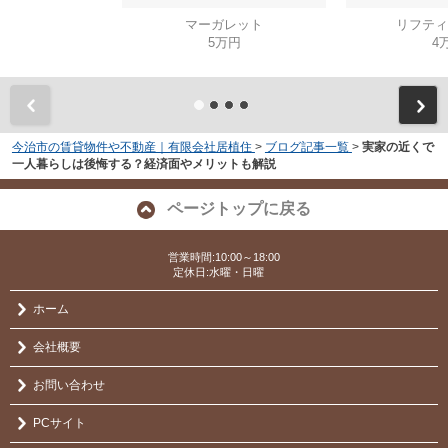
マーガレット
リフティ
5万円
4
今治市の賃貸物件や不動産｜有限会社居植住
>
ブログ記事一覧
>
実家の近くで
一人暮らしは後悔する？経済面やメリットも解説
ページトップに戻る
営業時間:10:00～18:00
定休日:水曜・日曜
ホーム
会社概要
お問い合わせ
PCサイト