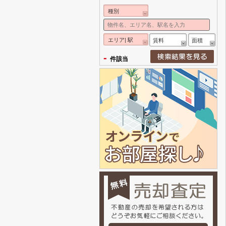
種別
エリア| 駅
賃料
面積
-
件該当