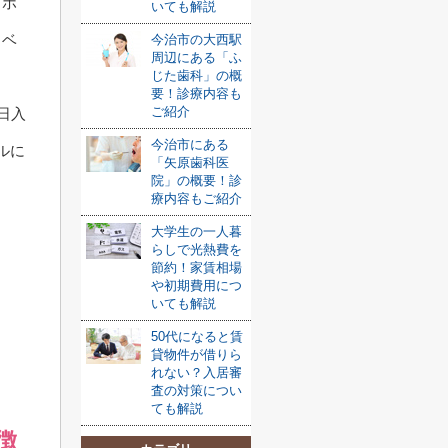
、ホ
いても解説
イベ
今治市の大西駅
周辺にある「ふ
じた歯科」の概
要！診療内容も
ご紹介
日入
今治市にある
ルに
「矢原歯科医
院」の概要！診
療内容もご紹介
大学生の一人暮
らしで光熱費を
節約！家賃相場
や初期費用につ
いても解説
50代になると賃
貸物件が借りら
れない？入居審
査の対策につい
ても解説
徴