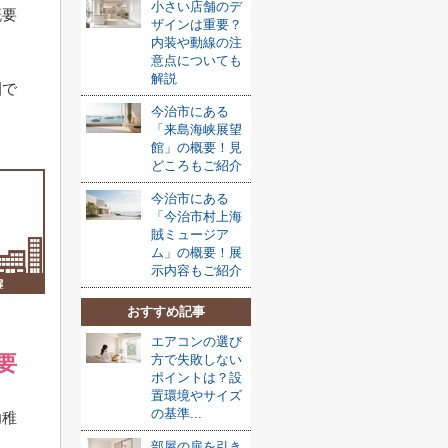
小さい店舗のデ
概要
ザインは重要？
内装や動線の注
意点についても
解説
園で
今治市にある
「来島海峡展望
館」の概要！見
どころもご紹介
今治市にある
「今治市村上海
賊ミュージア
ム」の概要！展
示内容もご紹介
おすすめ記事
エアコンの選び
要
方で失敗しない
ポイントは？設
置環境やサイズ
の基準...
幼稚
部屋の扉を引き