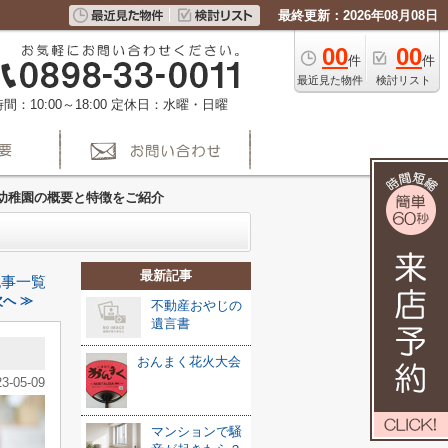
最終更新：2026年08月08日
00
00
件
件
最近見た物件
検討リスト
間：10:00～18:00
定休日：水曜・日曜
幼稚園の概要と特徴をご紹介
最新記事
記事一覧
へ ≫
不動産おやじの
遺言書
おんまく花火大会
23-05-09
マンションで騒