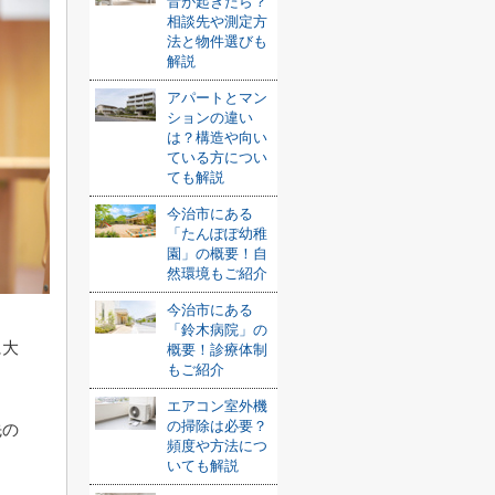
音が起きたら？
相談先や測定方
法と物件選びも
解説
アパートとマン
ションの違い
は？構造や向い
ている方につい
ても解説
今治市にある
「たんぽぽ幼稚
園」の概要！自
然環境もご紹介
今治市にある
「鈴木病院」の
に大
概要！診療体制
もご紹介
エアコン室外機
の掃除は必要？
先の
頻度や方法につ
いても解説