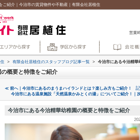
をご紹介｜今治市の賃貸物件や不動産｜有限会社居植住
営業時
植住
>
有限会社居植住のスタッフブログ記事一覧
>
今治市にある今治精華
園の概要と特徴をご紹介
≪ 前へ｜今治市にあるのまうまハイランドとは？楽しみ方もご紹介！
今治市にある温泉施設「天然温泉かみとくの湯」についてご紹介！｜次
今治市にある今治精華幼稚園の概要と特徴をご紹介
20