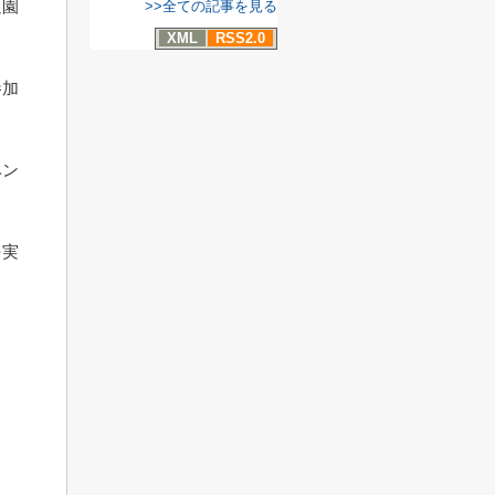
通園
>>全ての記事を見る
XML
RSS2.0
参加
ベン
を実