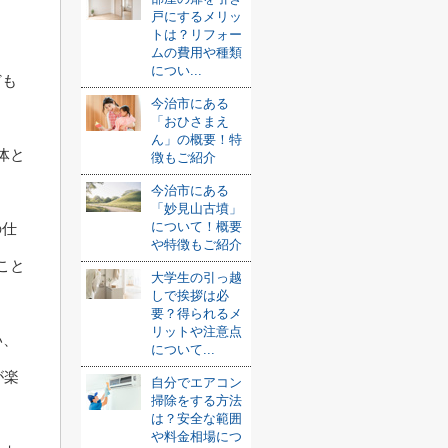
戸にするメリッ
トは？リフォー
ムの費用や種類
につい...
ども
今治市にある
「おひさまえ
ん」の概要！特
体と
徴もご紹介
今治市にある
「妙見山古墳」
について！概要
の仕
や特徴もご紹介
こと
大学生の引っ越
しで挨拶は必
要？得られるメ
リットや注意点
い、
について...
が楽
自分でエアコン
掃除をする方法
は？安全な範囲
や料金相場につ