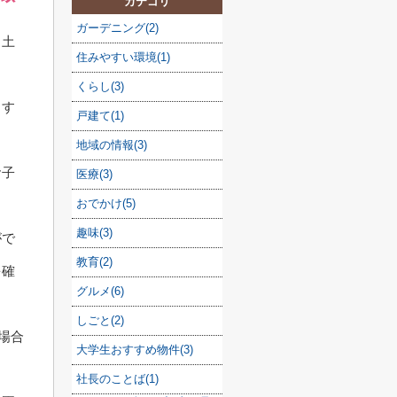
カテゴリ
ガーデニング(2)
、土
住みやすい環境(1)
くらし(3)
力す
戸建て(1)
地域の情報(3)
お子
医療(3)
おでかけ(5)
趣味(3)
がで
教育(2)
を確
グルメ(6)
しごと(2)
場合
大学生おすすめ物件(3)
社長のことば(1)