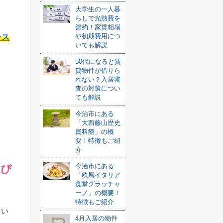
大学生の一人暮
らしで光熱費を
節約！家賃相場
や初期費用につ
ース
いても解説
50代になると賃
貸物件が借りら
れない？入居審
査の対策につい
ても解説
今治市にある
「大西藤山歴史
資料館」の概
要！特徴もご紹
介
今治市にある
選び
「欧風イタリア
食堂グラッチャ
ーノ」の概要！
特徴もご紹介
とい
4月入居の物件