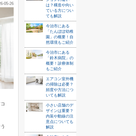
26-05-26
は？構造や向い
ている方につい
ても解説
今治市にある
「たんぽぽ幼稚
園」の概要！自
然環境もご紹介
今治市にある
「鈴木病院」の
概要！診療体制
もご紹介
エアコン室外機
の掃除は必要？
頻度や方法につ
いても解説
アコ
小さい店舗のデ
ザインは重要？
。
内装や動線の注
意点についても
合う
解説