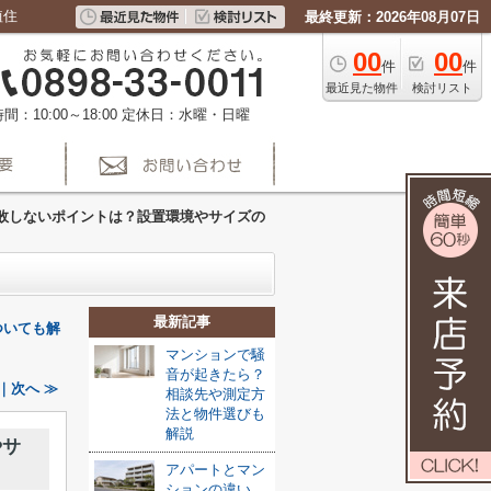
植住
最終更新：2026年08月07日
00
00
件
件
最近見た物件
検討リスト
間：10:00～18:00
定休日：水曜・日曜
敗しないポイントは？設置環境やサイズの
最新記事
ついても解
マンションで騒
音が起きたら？
｜次へ ≫
相談先や測定方
法と物件選びも
解説
やサ
アパートとマン
ションの違い