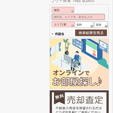
種別
エリア| 駅
賃料
面積
-
件該当