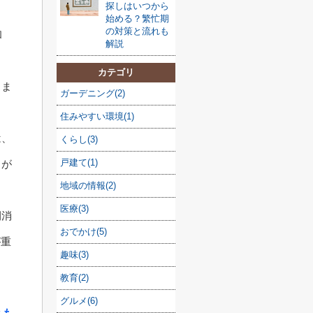
探しはいつから
始める？繁忙期
の対策と流れも
和
解説
カテゴリ
しま
ガーデニング(2)
住みやすい環境(1)
は、
くらし(3)
戸建て(1)
うが
地域の情報(2)
医療(3)
間消
おでかけ(5)
が重
趣味(3)
教育(2)
グルメ(6)