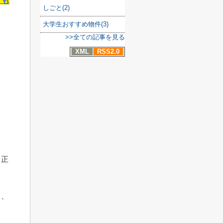
とも
しごと(2)
大学生おすすめ物件(3)
>>全ての記事を見る
XML
RSS2.0
、正
と、