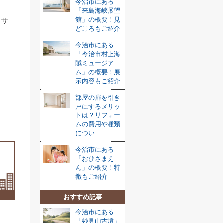
今治市にある
「来島海峡展望
館」の概要！見
なサ
どころもご紹介
今治市にある
「今治市村上海
賊ミュージア
ム」の概要！展
示内容もご紹介
部屋の扉を引き
戸にするメリッ
トは？リフォー
ムの費用や種類
につい...
今治市にある
「おひさまえ
ん」の概要！特
徴もご紹介
おすすめ記事
今治市にある
「妙見山古墳」