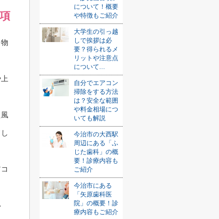
について！概要
項
や特徴もご紹介
大学生の引っ越
しで挨拶は必
、物
要？得られるメ
リットや注意点
について...
や上
自分でエアコン
掃除をする方法
は？安全な範囲
や料金相場につ
た風
いても解説
てし
今治市の大西駅
周辺にある「ふ
じた歯科」の概
要！診療内容も
アコ
ご紹介
今治市にある
「矢原歯科医
院」の概要！診
い
療内容もご紹介