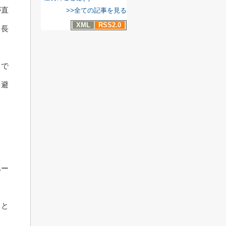
が直
>>全ての記事を見る
XML
RSS2.0
、長
スで
を避
ペー
こと