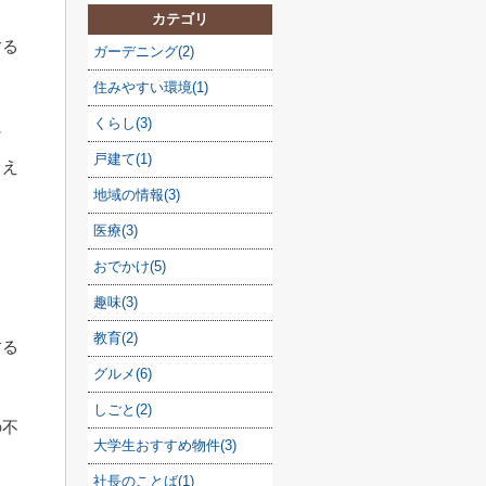
カテゴリ
する
ガーデニング(2)
住みやすい環境(1)
くらし(3)
に
戸建て(1)
うえ
地域の情報(3)
医療(3)
おでかけ(5)
趣味(3)
教育(2)
する
グルメ(6)
しごと(2)
の不
大学生おすすめ物件(3)
社長のことば(1)