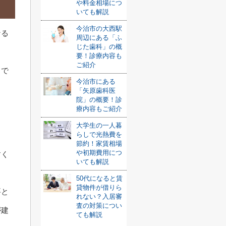
や料金相場につ
いても解説
今治市の大西駅
なる
周辺にある「ふ
じた歯科」の概
要！診療内容も
ご紹介
りで
今治市にある
「矢原歯科医
院」の概要！診
療内容もご紹介
大学生の一人暮
らしで光熱費を
節約！家賃相場
や初期費用につ
すく
いても解説
50代になると賃
貸物件が借りら
要と
れない？入居審
査の対策につい
が建
ても解説