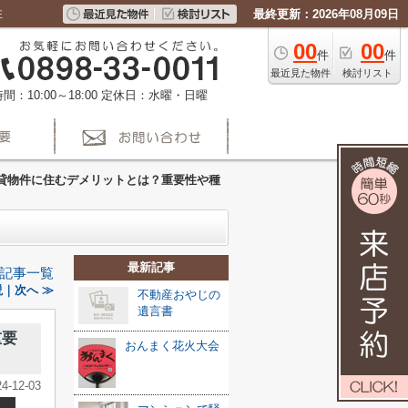
住
最終更新：2026年08月09日
00
00
件
件
最近見た物件
検討リスト
間：10:00～18:00
定休日：水曜・日曜
貸物件に住むデメリットとは？重要性や種
最新記事
記事一覧
｜次へ ≫
不動産おやじの
遺言書
重要
おんまく花火大会
24-12-03