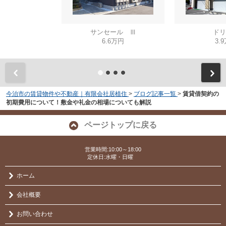
サンセール Ⅲ
ドリ
6.6万円
3.
今治市の賃貸物件や不動産｜有限会社居植住
>
ブログ記事一覧
>
賃貸借契約の
初期費用について！敷金や礼金の相場についても解説
ページトップに戻る
営業時間:10:00～18:00
定休日:水曜・日曜
ホーム
会社概要
お問い合わせ