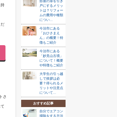
部屋の扉を引き
維持
戸にするメリッ
トは？リフォー
ムの費用や種類
につい...
くだ
今治市にある
「おひさまえ
ん」の概要！特
徴もご紹介
今治市にある
「妙見山古墳」
について！概要
や特徴もご紹介
大学生の引っ越
しで挨拶は必
要？得られるメ
リットや注意点
について...
トさ
おすすめ記事
あて
自分でエアコン
掃除をする方法