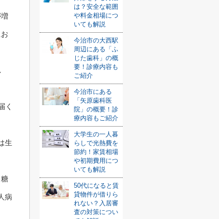
は？安全な範囲
が増
や料金相場につ
いても解説
にお
今治市の大西駅
周辺にある「ふ
じた歯科」の概
要！診療内容も
し
ご紹介
今治市にある
「矢原歯科医
届く
院」の概要！診
療内容もご紹介
大学生の一人暮
は生
らしで光熱費を
節約！家賃相場
や初期費用につ
いても解説
て糖
50代になると賃
貸物件が借りら
人病
れない？入居審
査の対策につい