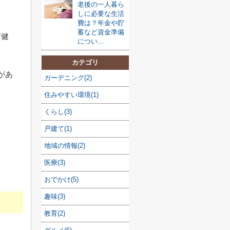
老後の一人暮ら
しに必要な生活
費は？年金や貯
蓄など資金準備
市健
につい...
て
カテゴリ
があ
ガーデニング(2)
住みやすい環境(1)
くらし(3)
戸建て(1)
地域の情報(2)
医療(3)
おでかけ(5)
趣味(3)
教育(2)