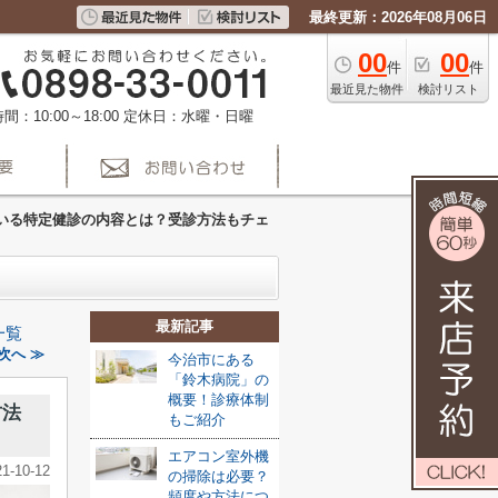
最終更新：2026年08月06日
00
00
件
件
最近見た物件
検討リスト
間：10:00～18:00
定休日：水曜・日曜
いる特定健診の内容とは？受診方法もチェ
最新記事
一覧
次へ ≫
今治市にある
「鈴木病院」の
概要！診療体制
方法
もご紹介
エアコン室外機
21-10-12
の掃除は必要？
頻度や方法につ