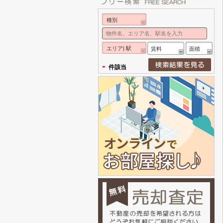
種別
エリア| 駅
賃料
面積
-
件該当