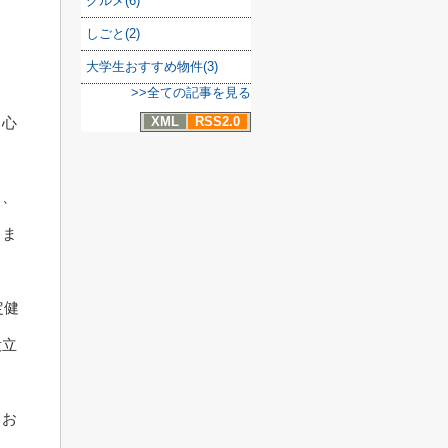
グルメ(6)
しごと(2)
大学生おすすめ物件(3)
。
>>全ての記事を見る
、心
XML
RSS2.0
も、
しま
定健
役立
てお