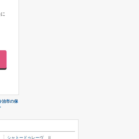
軽に
今治市の保
≫
シャトードゥレーヴ Ⅱ