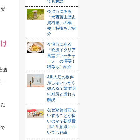
ても解説
を受
今治市にある
「大西藤山歴史
資料館」の概
要！特徴もご紹
介
受け
今治市にある
「欧風イタリア
食堂グラッチャ
ーノ」の概要！
特徴もご紹介
審査
4月入居の物件
関一
探しはいつから
始める？繁忙期
の対策と流れも
解説
った
なぜ家賃は前払
いすることが多
いのか？初期費
用の注意点につ
がで
いても解説