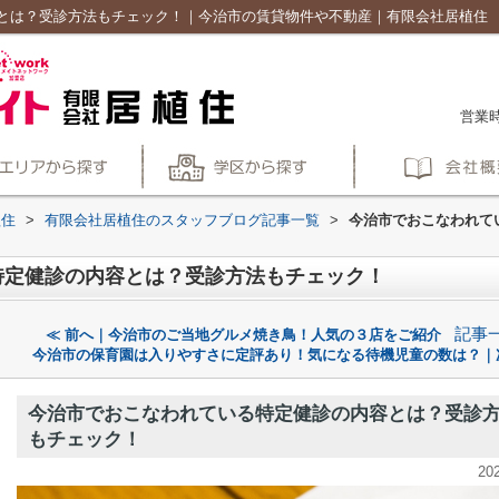
とは？受診方法もチェック！｜今治市の賃貸物件や不動産｜有限会社居植住
営業時
植住
>
有限会社居植住のスタッフブログ記事一覧
>
今治市でおこなわれて
特定健診の内容とは？受診方法もチェック！
記事
≪ 前へ｜今治市のご当地グルメ焼き鳥！人気の３店をご紹介
今治市の保育園は入りやすさに定評あり！気になる待機児童の数は？｜
今治市でおこなわれている特定健診の内容とは？受診
もチェック！
20