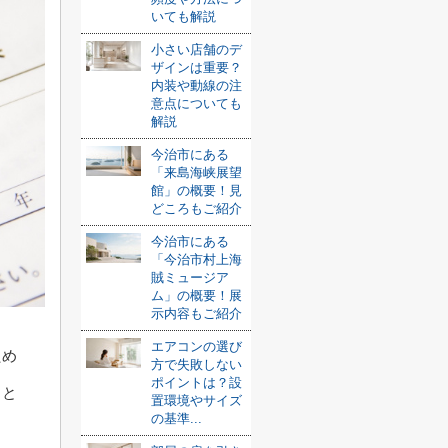
いても解説
小さい店舗のデ
ザインは重要？
内装や動線の注
意点についても
解説
今治市にある
「来島海峡展望
館」の概要！見
どころもご紹介
今治市にある
「今治市村上海
賊ミュージア
ム」の概要！展
示内容もご紹介
エアコンの選び
ため
方で失敗しない
ポイントは？設
こと
置環境やサイズ
の基準...