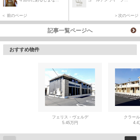
＜ 前のページ
＞次のページ
記事一覧ページへ
おすすめ物件
フェリス・ヴェルデ
クラール
5.45万円
4.