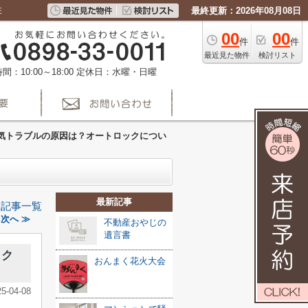
住
最終更新：2026年08月08日
00
00
件
件
最近見た物件
検討リスト
間：10:00～18:00
定休日：水曜・日曜
気トラブルの原因は？オートロックについ
最新記事
記事一覧
次へ ≫
不動産おやじの
遺言書
ック
おんまく花火大会
25-04-08