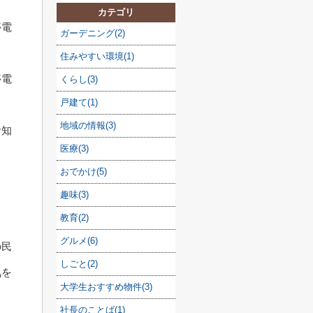
カテゴリ
停電
ガーデニング(2)
住みやすい環境(1)
停電
くらし(3)
戸建て(1)
地域の情報(3)
お知
医療(3)
おでかけ(5)
趣味(3)
教育(2)
グルメ(6)
の民
しごと(2)
気を
大学生おすすめ物件(3)
社長のことば(1)