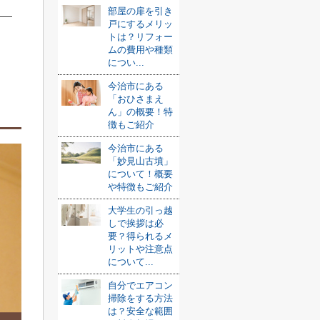
部屋の扉を引き
戸にするメリッ
トは？リフォー
ムの費用や種類
につい...
今治市にある
「おひさまえ
ん」の概要！特
徴もご紹介
今治市にある
「妙見山古墳」
について！概要
や特徴もご紹介
大学生の引っ越
しで挨拶は必
要？得られるメ
リットや注意点
について...
自分でエアコン
掃除をする方法
は？安全な範囲