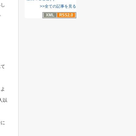
いし
>>全ての記事を見る
XML
RSS2.0
で
れて
によ
人以
合に