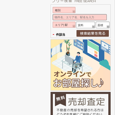
種別
エリア| 駅
賃料
面積
-
件該当