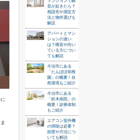
マンションで騒
音が起きたら？
相談先や測定方
法と物件選びも
解説
アパートとマン
ションの違い
は？構造や向い
ている方につい
ても解説
今治市にある
「たんぽぽ幼稚
園」の概要！自
然環境もご紹介
今治市にある
ルに
「鈴木病院」の
概要！診療体制
もご紹介
エアコン室外機
しま
の掃除は必要？
頻度や方法につ
いても解説