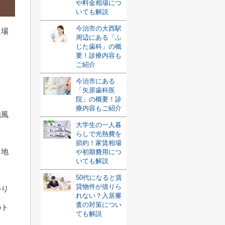
や料金相場につ
いても解説
今治市の大西駅
た場
周辺にある「ふ
じた歯科」の概
要！診療内容も
ご紹介
今治市にある
「矢原歯科医
院」の概要！診
療内容もご紹介
強風
大学生の一人暮
らしで光熱費を
節約！家賃相場
、地
や初期費用につ
いても解説
50代になると賃
貸物件が借りら
かり
れない？入居審
査の対策につい
のト
ても解説