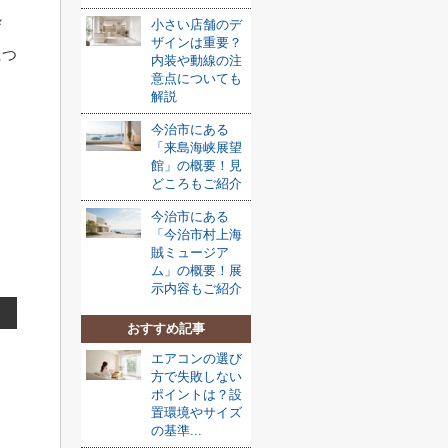
処
小さい店舗のデ
ザインは重要？
につ
内装や動線の注
意点についても
解説
今治市にある
「来島海峡展望
館」の概要！見
どころもご紹介
今治市にある
「今治市村上海
賊ミュージア
ム」の概要！展
示内容もご紹介
おすすめ記事
エアコンの選び
方で失敗しない
ポイントは？設
置環境やサイズ
の基準...