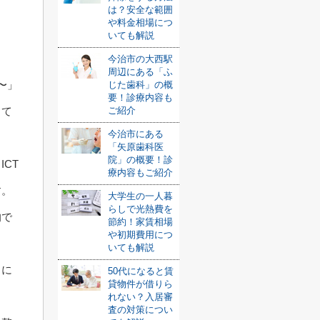
は？安全な範囲
や料金相場につ
いても解説
今治市の大西駅
周辺にある「ふ
〜」
じた歯科」の概
要！診療内容も
ご紹介
して
今治市にある
「矢原歯科医
院」の概要！診
CT
療内容もご紹介
す。
大学生の一人暮
らしで光熱費を
的で
節約！家賃相場
や初期費用につ
いても解説
もに
50代になると賃
貸物件が借りら
れない？入居審
査の対策につい