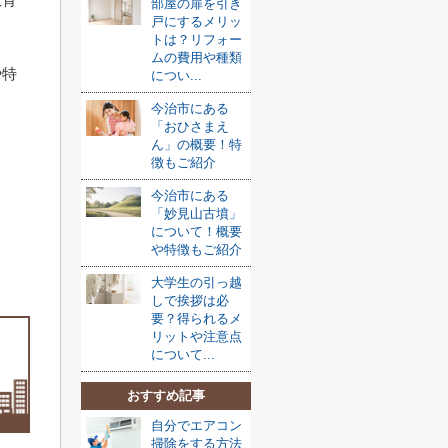
部屋の扉を引き
戸にするメリッ
。
トは？リフォー
ムの費用や種類
や特
につい...
今治市にある
「おひさまえ
ん」の概要！特
徴もご紹介
今治市にある
「妙見山古墳」
について！概要
や特徴もご紹介
大学生の引っ越
しで挨拶は必
要？得られるメ
リットや注意点
について...
おすすめ記事
自分でエアコン
掃除をする方法