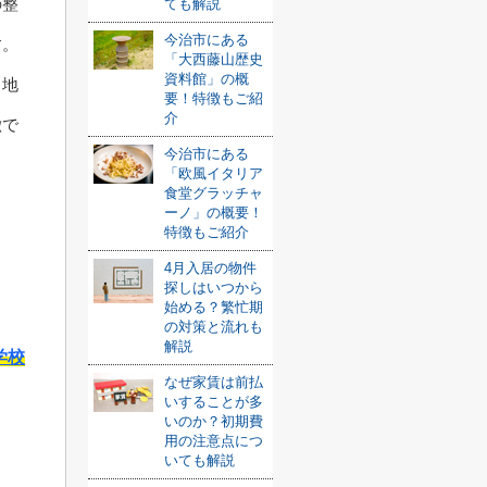
の整
ても解説
今治市にある
す。
「大西藤山歴史
資料館」の概
、地
要！特徴もご紹
介
徴で
今治市にある
「欧風イタリア
食堂グラッチャ
ーノ」の概要！
特徴もご紹介
4月入居の物件
探しはいつから
始める？繁忙期
の対策と流れも
解説
学校
なぜ家賃は前払
いすることが多
いのか？初期費
用の注意点につ
いても解説