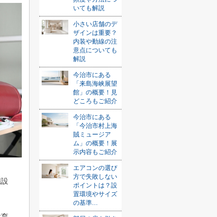
いても解説
小さい店舗のデ
ザインは重要？
内装や動線の注
意点についても
解説
今治市にある
「来島海峡展望
館」の概要！見
どころもご紹介
今治市にある
「今治市村上海
賊ミュージア
ム」の概要！展
示内容もご紹介
エアコンの選び
方で失敗しない
施設
ポイントは？設
置環境やサイズ
の基準...
教育