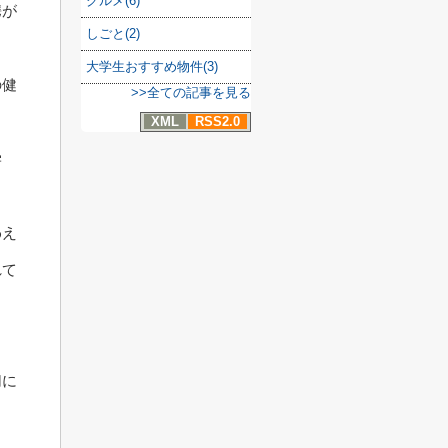
グルメ(6)
携が
しごと(2)
大学生おすすめ物件(3)
の健
>>全ての記事を見る
XML
RSS2.0
学
わえ
れて
」
切に