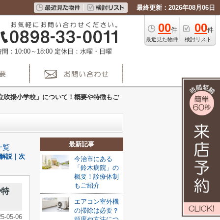
最終更新：2026年08月06日
00
00
件
件
最近見た物件
検討リスト
間：10:00～18:00
定休日：水曜・日曜
立吹揚小学校」について！概要や特徴もご
最新記事
一覧
解説｜次
今治市にある
「鈴木病院」の
概要！診療体制
もご紹介
や特
エアコン室外機
の掃除は必要？
25-05-06
頻度や方法につ