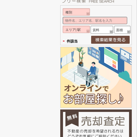
種別
エリア| 駅
賃料
面積
-
件該当