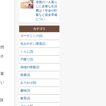
老後の一人暮ら
しに必要な生活
費は？年金や貯
蓄など資金準備
につい...
カテゴリ
ガーデニング(2)
住みやすい環境(1)
る問
くらし(3)
備さ
戸建て(1)
地域の情報(2)
事案
医療(3)
てい
おでかけ(5)
趣味(3)
教育(2)
相談