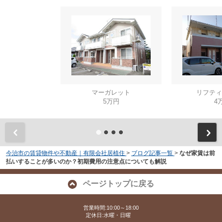
マーガレット
リフティ
5万円
4
今治市の賃貸物件や不動産｜有限会社居植住
>
ブログ記事一覧
>
なぜ家賃は前
払いすることが多いのか？初期費用の注意点についても解説
ページトップに戻る
営業時間:10:00～18:00
定休日:水曜・日曜