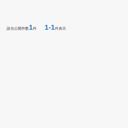
1
1-1
該当公開件数
件
件表示