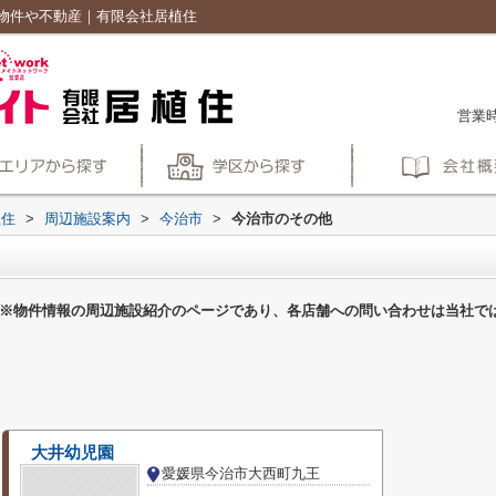
物件や不動産｜有限会社居植住
営業時
植住
>
周辺施設案内
>
今治市
>
今治市のその他
※物件情報の周辺施設紹介のページであり、各店舗への問い合わせは当社で
大井幼児園
愛媛県今治市大西町九王