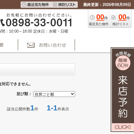
最終更新：2026年08月09日
00
00
件
件
最近見た物件
検討リスト
間：10:00～18:00
定休日：水曜・日曜
は対応できません。
並び順：
1
1-1
該当公開件数
件
件表示