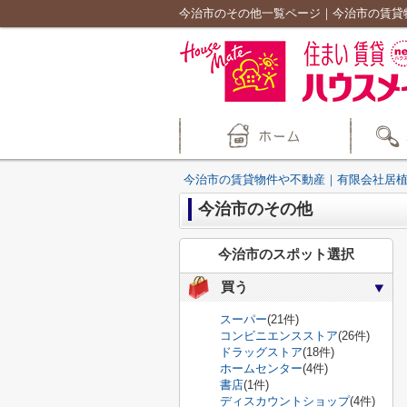
今治市のその他一覧ページ｜今治市の賃貸
今治市の賃貸物件や不動産｜有限会社居
今治市のその他
今治市のスポット選択
買う
スーパー
(21件)
コンビニエンスストア
(26件)
ドラッグストア
(18件)
ホームセンター
(4件)
書店
(1件)
ディスカウントショップ
(4件)