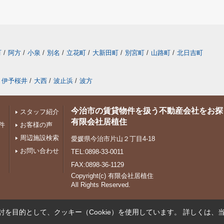
町
/
阿方
/
小泉
/
別名
/
立花町
/
大新田町
/
別宮町
/
山路町
/
北日吉町
伊予桜井
/
大西
/
波止浜
/
波方
今治市の賃貸物件を扱う不動産会社をお探
スタッフ紹介
有限会社居植住
件
お客様の声
周辺施設検索
愛媛県今治市片山２丁目4-18
お問い合わせ
TEL:0898-33-0011
FAX:0898-36-1129
Copyright(c) 有限会社居植住
All Rights Reserved.
を目的として、クッキー（Cookie）を使用しています。
詳しくは、