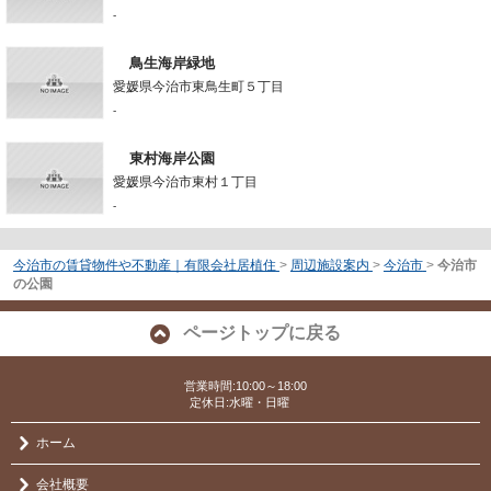
-
鳥生海岸緑地
愛媛県今治市東鳥生町５丁目
-
東村海岸公園
愛媛県今治市東村１丁目
-
今治市の賃貸物件や不動産｜有限会社居植住
>
周辺施設案内
>
今治市
>
今治市
の公園
ページトップに戻る
営業時間:10:00～18:00
定休日:水曜・日曜
ホーム
会社概要