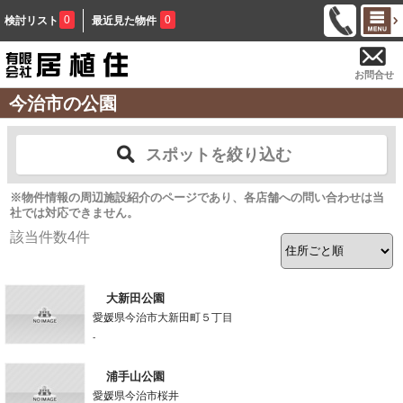
0
0
検討リスト
最近見た物件
お問合せ
今治市の公園
スポットを絞り込む
※物件情報の周辺施設紹介のページであり、各店舗への問い合わせは当
社では対応できません。
該当件数
4
件
大新田公園
愛媛県今治市大新田町５丁目
-
浦手山公園
愛媛県今治市桜井