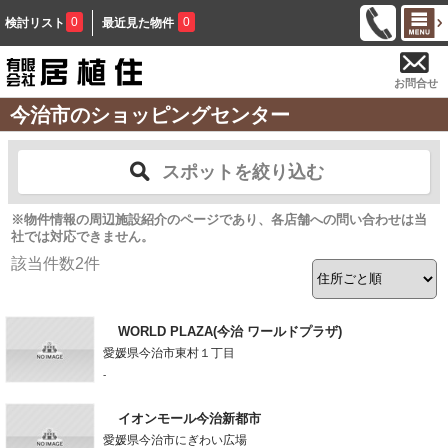
0
0
検討リスト
最近見た物件
お問合せ
今治市のショッピングセンター
スポットを絞り込む
※物件情報の周辺施設紹介のページであり、各店舗への問い合わせは当
社では対応できません。
該当件数
2
件
WORLD PLAZA(今治 ワールドプラザ)
愛媛県今治市東村１丁目
-
イオンモール今治新都市
愛媛県今治市にぎわい広場