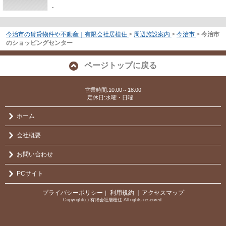
-
今治市の賃貸物件や不動産｜有限会社居植住
>
周辺施設案内
>
今治市
>
今治市
のショッピングセンター
ページトップに戻る
営業時間:10:00～18:00
定休日:水曜・日曜
ホーム
会社概要
お問い合わせ
PCサイト
プライバシーポリシー
利用規約
｜アクセスマップ
｜
Copyright(c) 有限会社居植住 All rights reserved.