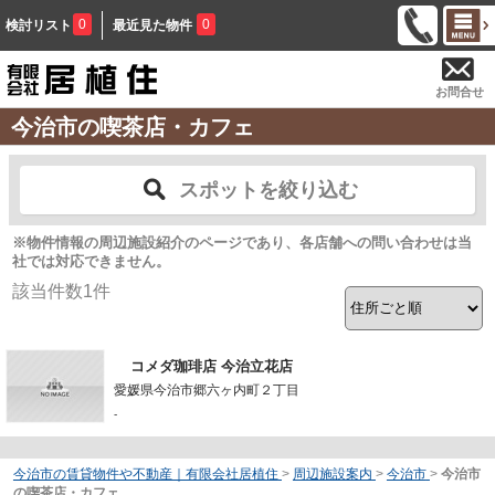
0
0
検討リスト
最近見た物件
お問合せ
今治市の喫茶店・カフェ
スポットを絞り込む
※物件情報の周辺施設紹介のページであり、各店舗への問い合わせは当
社では対応できません。
該当件数
1
件
コメダ珈琲店 今治立花店
愛媛県今治市郷六ヶ内町２丁目
-
今治市の賃貸物件や不動産｜有限会社居植住
>
周辺施設案内
>
今治市
>
今治市
の喫茶店・カフェ